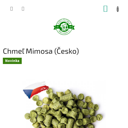
Prejsť
NÁKUP
na
obsah
KOŠÍK
Chmeľ Mimosa (Česko)
Novinka