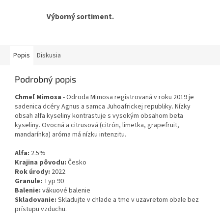
Výborný sortiment.
Popis
Diskusia
Podrobný popis
Chmeľ Mimosa
- Odroda Mimosa registrovaná v roku 2019 je
sadenica dcéry Agnus a samca Juhoafrickej republiky. Nízky
obsah alfa kyseliny kontrastuje s vysokým obsahom beta
kyseliny. Ovocná a citrusová (citrón, limetka, grapefruit,
mandarínka) aróma má nízku intenzitu.
Alfa:
2.5%
Krajina pôvodu:
Česko
Rok úrody:
2022
Granule:
Typ 90
Balenie:
vákuové balenie
Skladovanie:
Skladujte v chlade a tme v uzavretom obale bez
prístupu vzduchu.