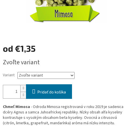
od
€1,35
Jednotková
Zvoľte variant
cena:
Variant
Pridať do košíka
Chmeľ Mimosa
- Odroda Mimosa registrovaná v roku 2019 je sadenica
dcéry Agnus a samca Juhoafrickej republiky. Nízky obsah alfa kyseliny
kontrastuje s vysokým obsahom beta kyseliny. Ovocná a citrusová
(citrón, limetka, grapefruit, mandarínka) aróma má nízku intenzitu.