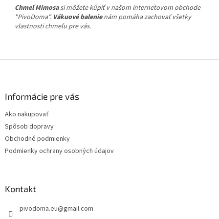
Chmeľ Mimosa
si môžete kúpiť v našom internetovom obchode
"PivoDoma".
Vákuové balenie
nám pomáha zachovať všetky
vlastnosti chmeľu pre vás.
Z
á
p
ä
Informácie pre vás
t
Ako nakupovať
i
Spôsob dopravy
e
Obchodné podmienky
Podmienky ochrany osobných údajov
Kontakt
pivodoma.eu
@
gmail.com