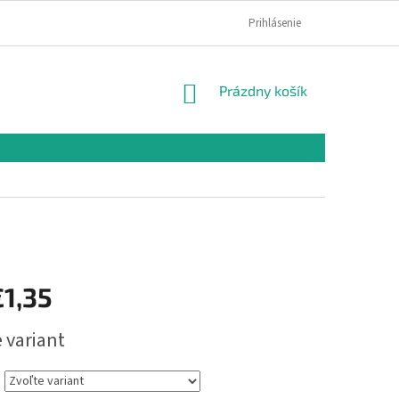
PODMIENKY OCHRANY OSOBNÝCH ÚDAJOV
Prihlásenie
NÁKUPNÝ
Prázdny košík
KOŠÍK
€1,35
ová
 variant