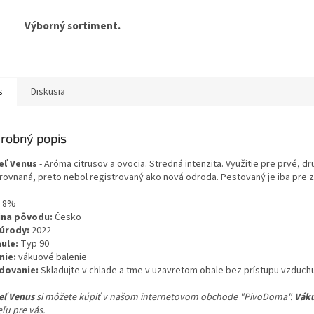
Výborný sortiment.
s
Diskusia
robný popis
eľ Venus
- Aróma citrusov a ovocia. Stredná intenzita. Využitie pre prvé, 
rovnaná, preto nebol registrovaný ako nová odroda. Pestovaný je iba pre 
8%
ina pôvodu:
Česko
úrody:
2022
ule:
Typ 90
nie:
vákuové balenie
dovanie:
Skladujte v chlade a tme v uzavretom obale bez prístupu vzduchu
ľ Venus
si môžete kúpiť v našom internetovom obchode "PivoDoma".
Váku
ľu pre vás.