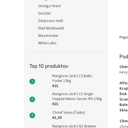
Omega Yeast
Sessler
Simpsons malt
Slad Bindewald
Weyermann
Popi
White Labs
Pod
Top 10 produktov
Chm
nevy
Mangrove Jack's CS Baltic
Porter 2.5kg
Alfa:
€21
Kraj
Rok 
Mangrove Jack's CS Single
Hopped Nelson Sauvin IPA 2.5kg
Gran
€21
Bale
Skla
Chmeľ Venus (Česko)
€1,35
Chme
Mangrove Jack's NZ Brewers
chme