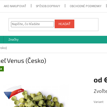
AKO NAKUPOVAŤ
SPÔSOB DOPRAVY
OBCHODNÉ PODMIENKY
HĽADAŤ
Značky
esko)
eľ Venus (Česko)
ka
od
Jednotk
Zvoľte
cena:
Variant