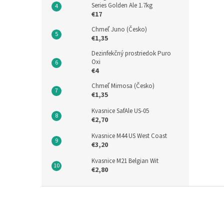
Series Golden Ale 1.7kg
€17
Chmeľ Juno (Česko)
€1,35
Dezinfekčný prostriedok Puro
Oxi
€4
Chmeľ Mimosa (Česko)
€1,35
Kvasnice SafAle US-05
€2,70
Kvasnice M44 US West Coast
€3,20
Kvasnice M21 Belgian Wit
€2,80
Z
á
p