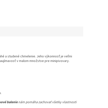
druhé a studené chmelenie. Jeho výkonnosť je veľmi
zaujímavosť v malom množstve pre minipivovary.
.
ové balenie
nám pomáha zachovať všetky vlastnosti