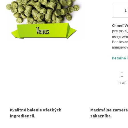
Chmeľ V
pre prvé,
nevyrovn
Pestovan
minipivov
Detailné 
TLAČ
Kvalitné balenie všetkých
Maximálne zamera
ingrediencií.
zákazníka.