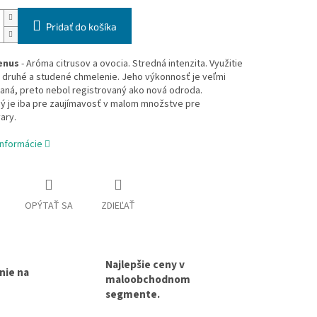
Pridať do košíka
enus
- Aróma citrusov a ovocia. Stredná intenzita. Využitie
 druhé a studené chmelenie. Jeho výkonnosť je veľmi
aná, preto nebol registrovaný ako nová odroda.
ý je iba pre zaujímavosť v malom množstve pre
ary.
informácie
OPÝTAŤ SA
ZDIEĽAŤ
Najlepšie ceny v
nie na
maloobchodnom
segmente.