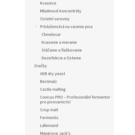
Kvasnice
Mladinové koncentráty
Ostatní suroviny
Príslušenstvá na varenie piva
Chmelovar
Kvasenie a meranie
Stáčanie a flaškovanie
Dezinfekcia a čistenie
Značky
AEB dry yeast
Bestmalz
Castle malting
Conicus PRO – Profesionální fermentor
pro pivovarnictví
Crisp malt
Fermentis
Lallemand
Mangrove Jack's