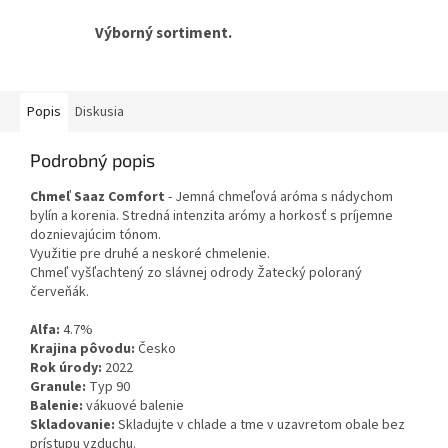
Výborný sortiment.
Popis
Diskusia
Podrobný popis
Chmeľ
Saaz Comfort
- Jemná chmeľová aróma s nádychom
bylín a korenia. Stredná intenzita arómy a horkosť s príjemne
doznievajúcim tónom.
Využitie pre druhé a neskoré chmelenie.
Chmeľ vyšľachtený zo slávnej odrody Žatecký poloraný
červeňák.
Alfa:
4.7%
Krajina pôvodu:
Česko
Rok úrody:
2022
Granule:
Typ 90
Balenie:
vákuové balenie
Skladovanie:
Skladujte v chlade a tme v uzavretom obale bez
prístupu vzduchu.