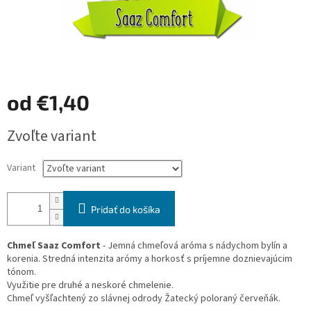
od
€1,40
Jednotková
Zvoľte variant
cena:
Variant
Pridať do košíka
Chmeľ
Saaz Comfort
- Jemná chmeľová aróma s nádychom bylín a
korenia. Stredná intenzita arómy a horkosť s príjemne doznievajúcim
tónom.
Využitie pre druhé a neskoré chmelenie.
Chmeľ vyšľachtený zo slávnej odrody Žatecký poloraný červeňák.