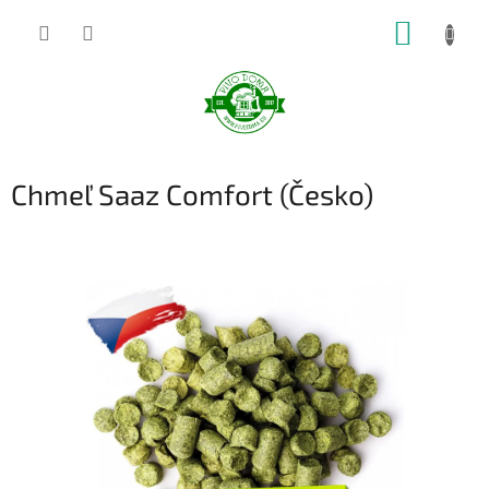
Prejsť
NÁKUP
na
obsah
KOŠÍK
Chmeľ Saaz Comfort (Česko)