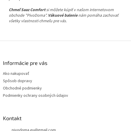
Chmeľ Saaz Comfort
si môžete kúpiť v našom internetovom
obchode "PivoDoma".
Vákuové balenie
nám pomáha zachovať
všetky vlastnosti chmeľu pre vás.
Z
á
p
ä
Informácie pre vás
t
Ako nakupovať
i
Spôsob dopravy
e
Obchodné podmienky
Podmienky ochrany osobných údajov
Kontakt
pivodoma.eu
@
gmail.com