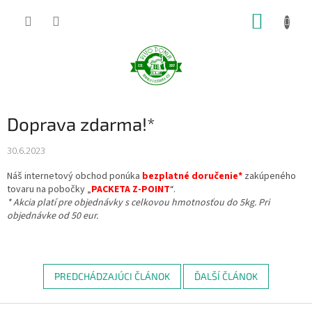
Prejsť
NÁKUP
na
obsah
KOŠÍK
Doprava zdarma!*
30.6.2023
Náš internetový obchod ponúka
bezplatné doručenie*
zakúpeného
tovaru na pobočky „
PACKETA Z-POINT
“.
* Akcia platí pre objednávky s celkovou hmotnosťou do 5kg. Pri
objednávke od 50 eur.
PREDCHÁDZAJÚCI ČLÁNOK
ĎALŠÍ ČLÁNOK
Z