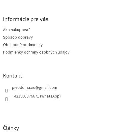
á
p
ä
Informácie pre vás
t
Ako nakupovať
i
Spôsob dopravy
e
Obchodné podmienky
Podmienky ochrany osobných údajov
Kontakt
pivodoma.eu
@
gmail.com
+421908876671 (WhatsApp)
Články