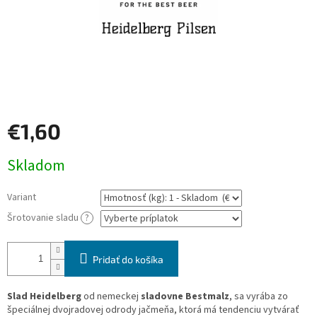
€1,60
Jednotková
Skladom
cena:
Variant
Šrotovanie sladu
?
Pridať do košíka
Slad Heidelberg
od nemeckej
sladovne Bestmalz
, sa vyrába zo
špeciálnej dvojradovej odrody jačmeňa, ktorá má tendenciu vytvárať