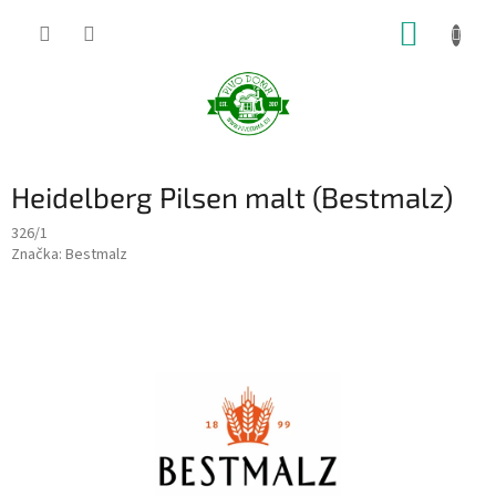
Prejsť
NÁKUP
na
obsah
KOŠÍK
Heidelberg Pilsen malt (Bestmalz)
326/1
Značka:
Bestmalz