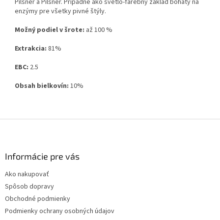
Pilsner a Pilsner. Prípadne ako svetlo-farebný základ bohatý na
enzýmy pre všetky pivné štýly.
Možný podiel v šrote:
až 100 %
Extrakcia:
81%
EBC:
2.5
Obsah bielkovín:
10%
Z
á
p
ä
Informácie pre vás
t
Ako nakupovať
i
Spôsob dopravy
e
Obchodné podmienky
Podmienky ochrany osobných údajov