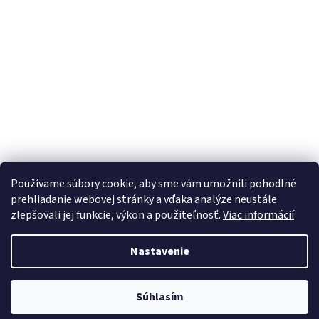
Používame súbory cookie, aby sme vám umožnili pohodlné
prehliadanie webovej stránky a vďaka analýze neustále
zlepšovali jej funkcie, výkon a použiteľnosť.
Viac informácií
Vytvoril Shoptet
Nastavenie
Copyright 2026
Internetový obchod pivodoma.eu
. Všetky práva
Súhlasím
vyhradené.