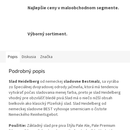
Najlepšie ceny v maloobchodnom segmente.
Výborný sortiment.
Popis
Diskusia
Značka
Podrobný popis
Slad Heidelberg
od nemeckej
sladovne Bestmalz
, sa vyrába
zo špeciálnej dvojradovej odrody jačmeňa, ktorá má tendenciu
vytvárať počas sladovania menej farba, preto je slad Heidelberg
vhodný pre obzvlášť bledé pivá.Slad má o niečo nižší obsah
bielkovín ako klasický Plzeňský slad. Slad Heidelberg od
nemeckej sladovne BEST vyhovuje smerniciam o čistote
Nemeckého Reinheitsgebot.
Použitie:
Základný slad pre piva štýlu Pale Ale, Pale Premium