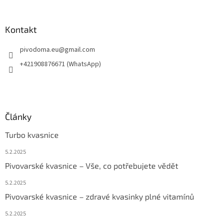
Kontakt
pivodoma.eu
@
gmail.com
+421908876671 (WhatsApp)
Články
Turbo kvasnice
5.2.2025
Pivovarské kvasnice – Vše, co potřebujete vědět
5.2.2025
Pivovarské kvasnice – zdravé kvasinky plné vitamínů
5.2.2025