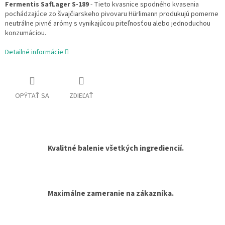
Fermentis SafLager S-189
-
Tieto kvasnice spodného kvasenia
pochádzajúce zo švajčiarskeho pivovaru Hürlimann produkujú pomerne
neutrálne pivné arómy s vynikajúcou piteľnosťou alebo jednoduchou
konzumáciou.
Detailné informácie
OPÝTAŤ SA
ZDIEĽAŤ
Kvalitné balenie všetkých ingrediencií.
Maximálne zameranie na zákazníka.