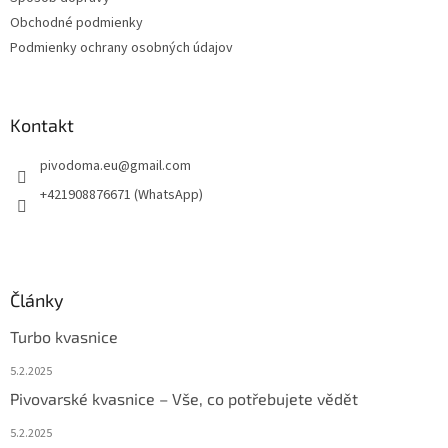
e
Obchodné podmienky
Podmienky ochrany osobných údajov
Kontakt
pivodoma.eu
@
gmail.com
+421908876671 (WhatsApp)
Články
Turbo kvasnice
5.2.2025
Pivovarské kvasnice – Vše, co potřebujete vědět
5.2.2025