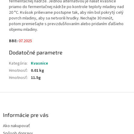
fermentačnej nádrže. Jednou alternatívou je naliať kvasnice
priamo do fermentačnej nádrže po kontrole teploty mladiny nad
20 °C. Kvások prilievame postupne tak, aby ním bol pokrytý celý
povrch mladiny, aby sa netvorili hrudky. Nechajte 30 minút,
potom premiešajte s prevzdušňovaním alebo pridaním ďalšieho
objemu mladiny.
BBE:
07.2025
Dodatočné parametre
Kategória
:
Kvasnice
Hmotnosť
:
0.01 kg
Hmotnosť
:
11.5g
Z
á
p
ä
Informácie pre vás
t
Ako nakupovať
i
Spôsob dopravy