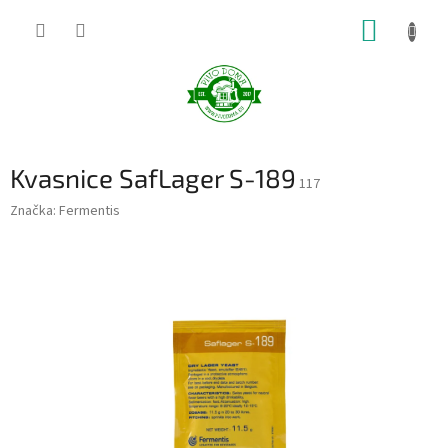
Prejsť
NÁKUP
na
obsah
KOŠÍK
Kvasnice SafLager S-189
117
Značka:
Fermentis