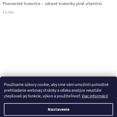
Pivovarské kvasnice – zdravé kvasinky plné vitamínů
5.2.2025
Používame súbory cookie, aby sme vám umožnili pohodlné
prehliadanie webovej stránky a vďaka analýze neustále
zlepšovali jej funkcie, výkon a použiteľnosť.
Viac informácií
Vytvoril Shoptet
Nastavenie