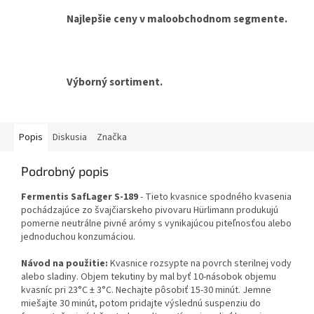
Najlepšie ceny v maloobchodnom segmente.
Výborný sortiment.
Popis
Diskusia
Značka
Podrobný popis
Fermentis SafLager S-189
-
Tieto kvasnice spodného kvasenia
pochádzajúce zo švajčiarskeho pivovaru Hürlimann produkujú
pomerne neutrálne pivné arómy s vynikajúcou piteľnosťou alebo
jednoduchou konzumáciou.
Návod na použitie:
Kvasnice rozsypte na povrch sterilnej vody
alebo sladiny. Objem tekutiny by mal byť 10-násobok objemu
kvasníc pri 23°C ± 3°C. Nechajte pôsobiť 15-30 minút. Jemne
miešajte 30 minút, potom pridajte výslednú suspenziu do