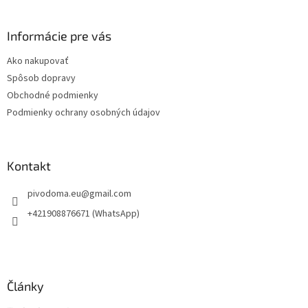
á
p
ä
Informácie pre vás
t
Ako nakupovať
i
Spôsob dopravy
e
Obchodné podmienky
Podmienky ochrany osobných údajov
Kontakt
pivodoma.eu
@
gmail.com
+421908876671 (WhatsApp)
Články