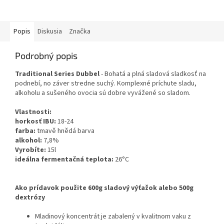
Popis
Diskusia
Značka
Podrobný popis
Traditional Series Dubbel
- Bohatá a plná sladová sladkosť na
podnebí, no záver stredne suchý. Komplexné príchute sladu,
alkoholu a sušeného ovocia sú dobre vyvážené so sladom.
Vlastnosti:
horkosť IBU:
18-24
farba:
tmavě hnědá barva
alkohol:
7,8%
Vyrobíte:
15l
ideálna fermentačná teplota:
26°C
Ako prídavok použite 600g sladový výťažok alebo 500g
dextrózy
Mladinový koncentrát je zabalený v kvalitnom vaku z