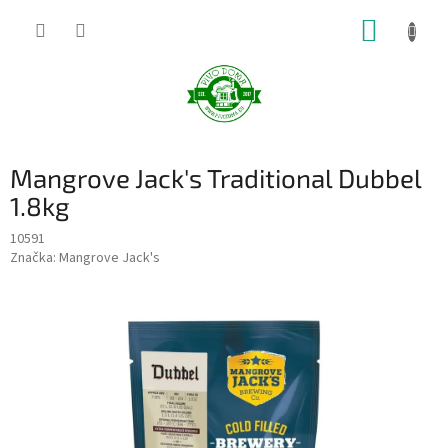
Prejsť
NÁKUP
na
obsah
KOŠÍK
Mangrove Jack's Traditional Dubbel
1.8kg
10591
Značka:
Mangrove Jack's