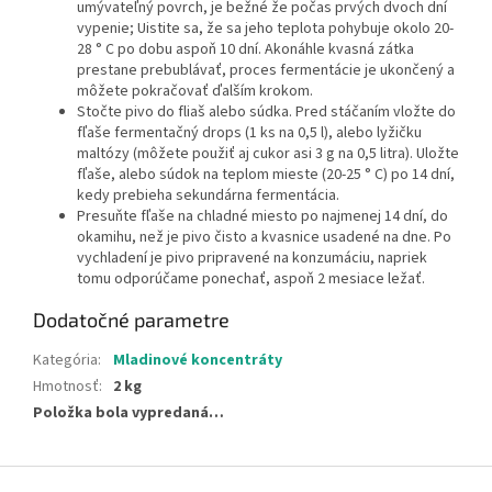
umývateľný povrch, je bežné že počas prvých dvoch dní
vypenie; Uistite sa, že sa jeho teplota pohybuje okolo 20-
28 ° C po dobu aspoň 10 dní. Akonáhle kvasná zátka
prestane prebublávať, proces fermentácie je ukončený a
môžete pokračovať ďalším krokom.
Stočte pivo do fliaš alebo súdka. Pred stáčaním vložte do
fľaše fermentačný drops (1 ks na 0,5 l), alebo lyžičku
maltózy (môžete použiť aj cukor asi 3 g na 0,5 litra). Uložte
fľaše, alebo súdok na teplom mieste (20-25 ° C) po 14 dní,
kedy prebieha sekundárna fermentácia.
Presuňte fľaše na chladné miesto po najmenej 14 dní, do
okamihu, než je pivo čisto a kvasnice usadené na dne. Po
vychladení je pivo pripravené na konzumáciu, napriek
tomu odporúčame ponechať, aspoň 2 mesiace ležať.
Dodatočné parametre
Kategória
:
Mladinové koncentráty
Hmotnosť
:
2 kg
Položka bola vypredaná…
Z