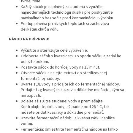
tvrdej fólie.
Každý sáčok je naplnený za studena s využitím
najmodernejších technológií dusíka pre poskytnutie
maximálneho bezpečia pred kontamináciou výrobku.
Postup plnenia pri nízkych teplotách si zachováva
delikátnu chuť a vôňu.
NÁVOD NA PRÍPRAVU:
Vyčistite a sterilizujte celé vybavenie.
Odoberte sáčok s kvasnicami zo spodu sáčku a zatiaľ ho
odložte bokom.
Postavte sáčok do horúcej vody na 15 minút.
Otvorte sáčok a nalejte extrakt do sterilizovanej
fermentačnej nádoby.
Uvarte 1,3L vody a pridajte ich do fermentačnej nádoby.
Pridajte 1kg kvasných cukrov a dôkladne miešajte, kým sa
nerozpustí.
Dolejte až 10litre studenej vody a premiešajte.
Kontrolujte teplotu vody, až padne pod 28 ° C, tak
môžete pridať kvasinky a dôkladne premiešať.
Uzavrite fermentačnú nádobu a kvasnú zátku naplňte
vodou.
Fermentácia: Umiestnite fermentačnú nádobu na ľahko