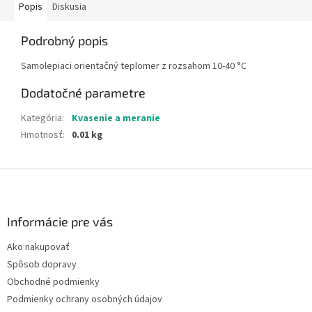
Popis
Diskusia
Podrobný popis
Samolepiaci orientačný teplomer z rozsahom 10-40 °C
Dodatočné parametre
Kategória
:
Kvasenie a meranie
Hmotnosť
:
0.01 kg
Z
á
p
ä
Informácie pre vás
t
Ako nakupovať
i
Spôsob dopravy
e
Obchodné podmienky
Podmienky ochrany osobných údajov