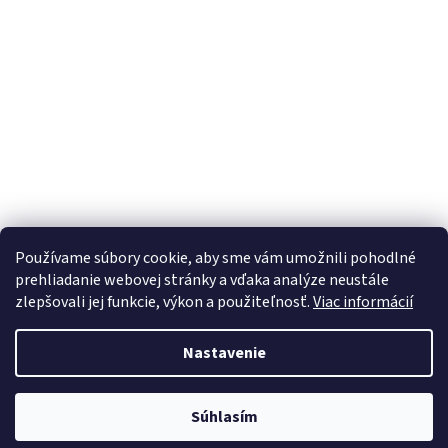
Používame súbory cookie, aby sme vám umožnili pohodlné
prehliadanie webovej stránky a vďaka analýze neustále
zlepšovali jej funkcie, výkon a použiteľnosť.
Viac informácií
Vytvoril Shoptet
Nastavenie
Copyright 2026
Internetový obchod pivodoma.eu
. Všetky práva
Súhlasím
vyhradené.