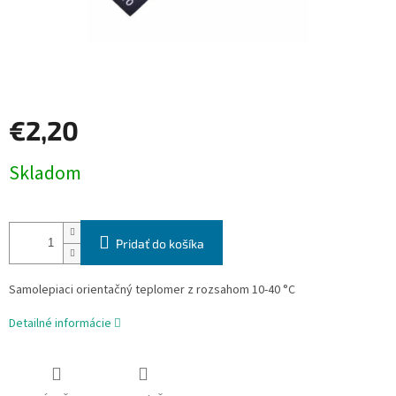
€2,20
Jednotková
Skladom
cena:
Pridať do košíka
Samolepiaci orientačný teplomer z rozsahom 10-40 °C
Detailné informácie