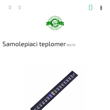
Prejsť
NÁKUP
na
obsah
KOŠÍK
Samolepiaci teplomer
00270