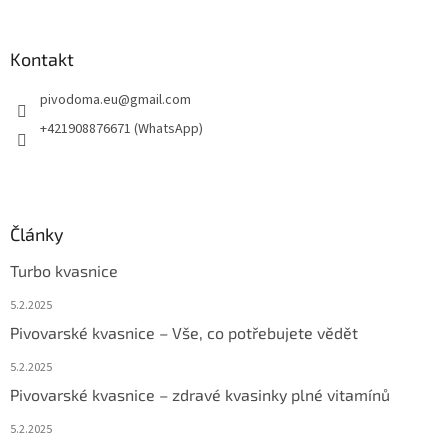
Kontakt
pivodoma.eu
@
gmail.com
+421908876671 (WhatsApp)
Články
Turbo kvasnice
5.2.2025
Pivovarské kvasnice – Vše, co potřebujete vědět
5.2.2025
Pivovarské kvasnice – zdravé kvasinky plné vitamínů
5.2.2025